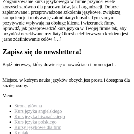
Zorganizowanie kursu językowego w firmie przynosi wiele
korzyści zarówno dla pracowników, jak i organizacji. Dobrze
zaplanowane i przeprowadzone szkolenia językowe, zwiększą
kompetencje i motywację zatrudnianych osób. Tym samym
pozytywnie wpływają na obsługę klienta i wizerunek firmy.
Sprawdź, jak przeprowadzić kurs języka w Twojej firmie tak, aby
przyniósł oczekiwane rezultaty.Określ celePierwszym krokiem jest
jasne zdefiniowanie celów […]
Zapisz się do newslettera!
Bądź pierwszy, który dowie się o nowościach i promocjach.
Miejsce, w którym nauka języków obcych jest prosta i dostępna dla
każdej osoby.
Menu
Strona główna
Kurs języka angielskiego
Kurs języka hiszpańskiego
Kurs języka polskiego
Kursy językowe dla firm
Kontakt