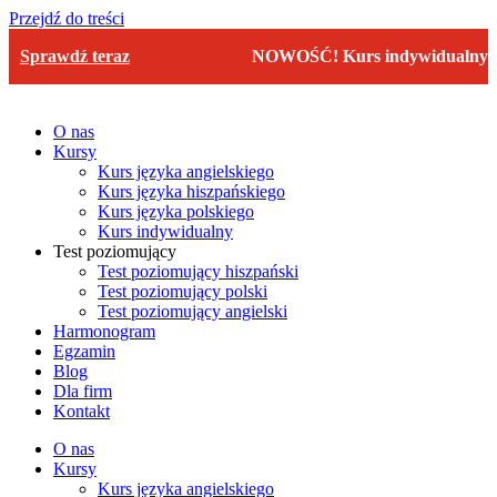
Przejdź do treści
Sprawdź teraz
NOWOŚĆ! Kurs indywidualny
Sp
O nas
Kursy
Kurs języka angielskiego
Kurs języka hiszpańskiego
Kurs języka polskiego
Kurs indywidualny
Test poziomujący
Test poziomujący hiszpański
Test poziomujący polski
Test poziomujący angielski
Harmonogram
Egzamin
Blog
Dla firm
Kontakt
O nas
Kursy
Kurs języka angielskiego