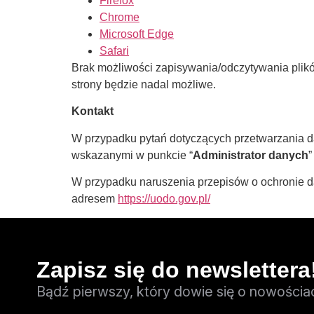
Firefox
Chrome
Microsoft Edge
Safari
Brak możliwości zapisywania/odczytywania plikó
strony będzie nadal możliwe.
Kontakt
W przypadku pytań dotyczących przetwarzania d
wskazanymi w punkcie “
Administrator danych
”
W przypadku naruszenia przepisów o ochronie 
adresem
https://uodo.gov.pl/
Zapisz się do newslettera
Bądź pierwszy, który dowie się o nowościa