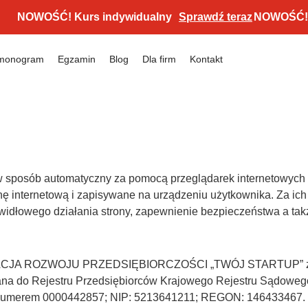
NOWOŚĆ! Kurs indywidualny
Sprawdź teraz
NOWOŚĆ! Kurs
monogram
Egzamin
Blog
Dla firm
Kontakt
e w sposób automatyczny za pomocą przeglądarek internetowych
nę internetową i zapisywane na urządzeniu użytkownika. Za ich
idłowego działania strony, zapewnienie bezpieczeństwa a takż
DACJA ROZWOJU PRZEDSIĘBIORCZOŚCI „TWÓJ STARTUP” z sied
sana do Rejestru Przedsiębiorców Krajowego Rejestru Sądowe
 numerem 0000442857; NIP: 5213641211; REGON: 146433467.