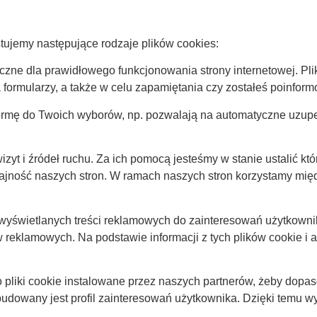
tujemy następujące rodzaje plików cookies:
ieczne dla prawidłowego funkcjonowania strony internetowej. Pli
 formularzy, a także w celu zapamiętania czy zostałeś poinfor
ormę do Twoich wyborów, np. pozwalają na automatyczne uzupełn
zyt i źródeł ruchu. Za ich pomocą jesteśmy w stanie ustalić któr
jność naszych stron. W ramach naszych stron korzystamy międ
świetlanych treści reklamowych do zainteresowań użytkownika,
 reklamowych. Na podstawie informacji z tych plików cookie i
o pliki cookie instalowane przez naszych partnerów, żeby dop
udowany jest profil zainteresowań użytkownika. Dzięki temu w