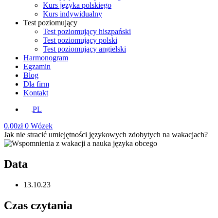
Kurs języka polskiego
Kurs indywidualny
Test poziomujący
Test poziomujący hiszpański
Test poziomujący polski
Test poziomujący angielski
Harmonogram
Egzamin
Blog
Dla firm
Kontakt
PL
0.00
zł
0
Wózek
Jak nie stracić umiejętności językowych zdobytych na wakacjach?
Data
13.10.23
Czas czytania