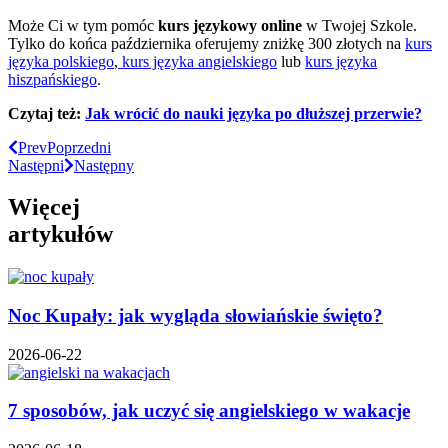
Może Ci w tym pomóc
kurs językowy online
w Twojej Szkole.
Tylko do końca października oferujemy zniżkę 300 złotych na
kurs
języka polskiego
,
kurs języka angielskiego
lub
kurs języka
hiszpańskiego
.
Czytaj też:
Jak wrócić do nauki języka po dłuższej przerwie?
Prev
Poprzedni
Następni
Następny
Więcej
artykułów
Noc Kupały: jak wygląda słowiańskie święto?
2026-06-22
7 sposobów, jak uczyć się angielskiego w wakacje