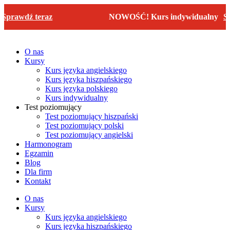
Przejdź
rawdź teraz
NOWOŚĆ! Kurs indywidualny
Spra
do
treści
O nas
Kursy
Kurs języka angielskiego
Kurs języka hiszpańskiego
Kurs języka polskiego
Kurs indywidualny
Test poziomujący
Test poziomujący hiszpański
Test poziomujący polski
Test poziomujący angielski
Harmonogram
Egzamin
Blog
Dla firm
Kontakt
O nas
Kursy
Kurs języka angielskiego
Kurs języka hiszpańskiego