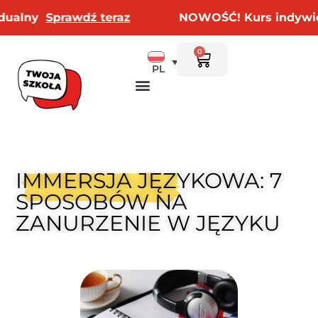
rawdź teraz
NOWOŚĆ! Kurs indywidualny
Sp
0
PL
IMMERSJA JĘZYKOWA: 7
SPOSOBÓW NA
ZANURZENIE W JĘZYKU