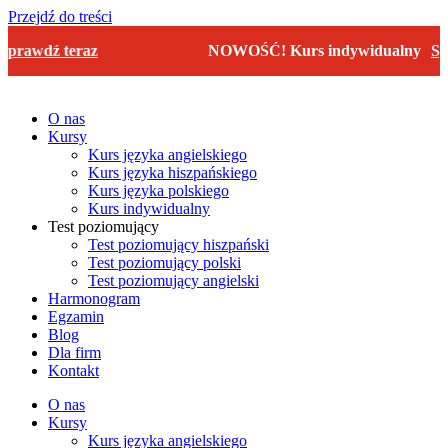
Przejdź do treści
awdź teraz
NOWOŚĆ! Kurs indywidualny
Spraw
O nas
Kursy
Kurs języka angielskiego
Kurs języka hiszpańskiego
Kurs języka polskiego
Kurs indywidualny
Test poziomujący
Test poziomujący hiszpański
Test poziomujący polski
Test poziomujący angielski
Harmonogram
Egzamin
Blog
Dla firm
Kontakt
O nas
Kursy
Kurs języka angielskiego