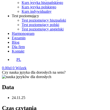
Kurs języka hiszpańskiego
Kurs języka polskiego
Kurs indywidualny
Test poziomujący
Test poziomujący hiszpański
Test poziomujący polski
Test poziomujący angielski
Harmonogram
Egzamin
Blog
Dla firm
Kontakt
PL
0.00
zł
0
Wózek
Czy nauka języka dla dorosłych na sens?
Data
24.11.25
Czas czytania