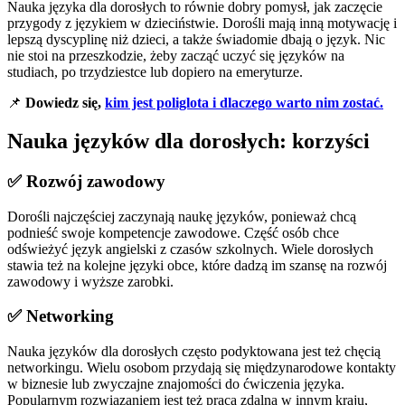
Nauka języka dla dorosłych to równie dobry pomysł, jak zaczęcie
przygody z językiem w dzieciństwie. Dorośli mają inną motywację i
lepszą dyscyplinę niż dzieci, a także świadomie dbają o język. Nic
nie stoi na przeszkodzie, żeby zacząć uczyć się języków na
studiach, po trzydziestce lub dopiero na emeryturze.
📌
Dowiedz się,
kim jest poliglota i dlaczego warto nim zostać.
Nauka języków dla dorosłych: korzyści
✅ Rozwój zawodowy
Dorośli najczęściej zaczynają naukę języków, ponieważ chcą
podnieść swoje kompetencje zawodowe. Część osób chce
odświeżyć język angielski z czasów szkolnych. Wiele dorosłych
stawia też na kolejne języki obce, które dadzą im szansę na rozwój
zawodowy i wyższe zarobki.
✅ Networking
Nauka języków dla dorosłych często podyktowana jest też chęcią
networkingu. Wielu osobom przydają się międzynarodowe kontakty
w biznesie lub zwyczajne znajomości do ćwiczenia języka.
Popularnym rozwiązaniem jest też praca zdalna w innym kraju,