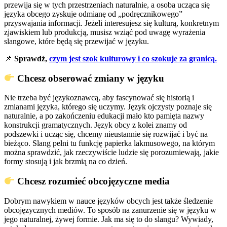
przewija się w tych przestrzeniach naturalnie, a osoba ucząca się
języka obcego zyskuje odmianę od „podręcznikowego”
przyswajania informacji. Jeżeli interesujesz się kulturą, konkretnym
zjawiskiem lub produkcją, musisz wziąć pod uwagę wyrażenia
slangowe, które będą się przewijać w języku.
📌
Sprawdź,
czym jest szok kulturowy i co szokuje za granicą.
Chcesz obserować zmiany w języku
Nie trzeba być językoznawcą, aby fascynować się historią i
zmianami języka, którego się uczymy. Język ojczysty poznaje się
naturalnie, a po zakończeniu edukacji mało kto pamięta nazwy
konstrukcji gramatycznych. Język obcy z kolei znamy od
podszewki i ucząc się, chcemy nieustannie się rozwijać i być na
bieżąco. Slang pełni tu funkcję papierka lakmusowego, na którym
można sprawdzić, jak rzeczywiście ludzie się porozumiewają, jakie
formy stosują i jak brzmią na co dzień.
Chcesz rozumieć obcojęzyczne media
Dobrym nawykiem w nauce języków obcych jest także śledzenie
obcojęzycznych mediów. To sposób na zanurzenie się w języku w
jego naturalnej, żywej formie. Jak ma się to do slangu? Wywiady,