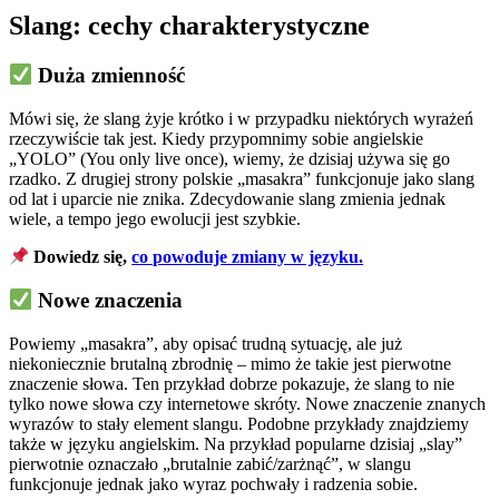
Slang: cechy charakterystyczne
Duża zmienność
Mówi się, że slang żyje krótko i w przypadku niektórych wyrażeń
rzeczywiście tak jest. Kiedy przypomnimy sobie angielskie
„YOLO” (You only live once), wiemy, że dzisiaj używa się go
rzadko. Z drugiej strony polskie „masakra” funkcjonuje jako slang
od lat i uparcie nie znika. Zdecydowanie slang zmienia jednak
wiele, a tempo jego ewolucji jest szybkie.
Dowiedz się,
co powoduje zmiany w języku.
Nowe znaczenia
Powiemy „masakra”, aby opisać trudną sytuację, ale już
niekoniecznie brutalną zbrodnię – mimo że takie jest pierwotne
znaczenie słowa. Ten przykład dobrze pokazuje, że slang to nie
tylko nowe słowa czy internetowe skróty. Nowe znaczenie znanych
wyrazów to stały element slangu. Podobne przykłady znajdziemy
także w języku angielskim. Na przykład popularne dzisiaj „slay”
pierwotnie oznaczało „brutalnie zabić/zarżnąć”, w slangu
funkcjonuje jednak jako wyraz pochwały i radzenia sobie.