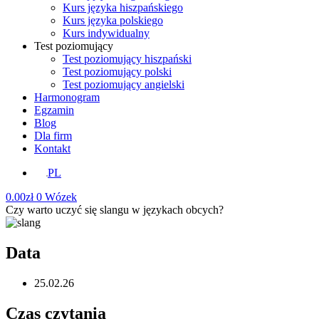
Kurs języka hiszpańskiego
Kurs języka polskiego
Kurs indywidualny
Test poziomujący
Test poziomujący hiszpański
Test poziomujący polski
Test poziomujący angielski
Harmonogram
Egzamin
Blog
Dla firm
Kontakt
PL
0.00
zł
0
Wózek
Czy warto uczyć się slangu w językach obcych?
Data
25.02.26
Czas czytania