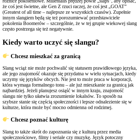
różnice pokoleniowe. Millenialls prędzej powie „slaps”, aby opisać,
że coś jest świetne, ale Gen Z rzuci raczej, że coś jest „GOAT”
(Greatest of all time – najlepsze ze wszystkich czasów). Zupełnie
innym slangiem będą się też porozumiewać przedstawiciele
pokolenia Boomerów – szczególnie, że w tej grupie wiekowej slang
często postrzega się też negatywnie.
Kiedy warto uczyć się slangu?
Chcesz mieszkać za granicą
Slang wciąż nie może pochwalić się statusem prawidłowego języka,
ale jego znajomość okazuje się przydatna w wielu sytuacjach, kiedy
uczymy się języków obcych. Nie jest to może praca w korporacji,
która wymaga formalnego tonu – ale już mieszkanie za granicą jak
najbardziej. Jeżeli planujesz osiąść w innym kraju, znajomość
slangu nie tylko ułatwia zrozumienie lokalsów. To sposób na
szybsze stanie się częścią społeczności i lepsze odnalezienie się w
kulturze, która może być mocno odmienna od rodzimej.
Chcesz poznać kulturę
Slang to także skrót do zapoznania się z kulturą przez media
społecznościowe, filmy i seriale czy muzykę. Język potoczny