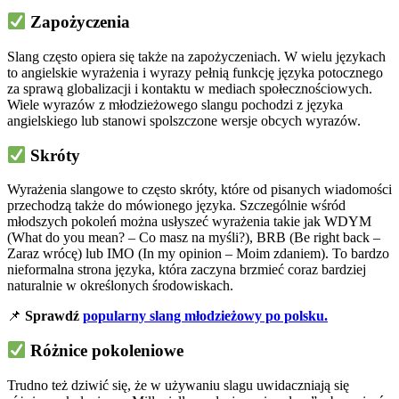
Zapożyczenia
Slang często opiera się także na zapożyczeniach. W wielu językach
to angielskie wyrażenia i wyrazy pełnią funkcję języka potocznego
za sprawą globalizacji i kontaktu w mediach społecznościowych.
Wiele wyrazów z młodzieżowego slangu pochodzi z języka
angielskiego lub stanowi spolszczone wersje obcych wyrazów.
Skróty
Wyrażenia slangowe to często skróty, które od pisanych wiadomości
przechodzą także do mówionego języka. Szczególnie wśród
młodszych pokoleń można usłyszeć wyrażenia takie jak WDYM
(What do you mean? – Co masz na myśli?), BRB (Be right back –
Zaraz wrócę) lub IMO (In my opinion – Moim zdaniem). To bardzo
nieformalna strona języka, która zaczyna brzmieć coraz bardziej
naturalnie w określonych środowiskach.
📌
Sprawdź
popularny slang młodzieżowy po polsku.
Różnice pokoleniowe
Trudno też dziwić się, że w używaniu slagu uwidaczniają się