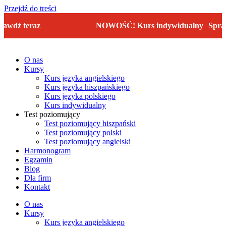
Przejdź do treści
ź teraz
NOWOŚĆ! Kurs indywidualny
Sprawdź 
O nas
Kursy
Kurs języka angielskiego
Kurs języka hiszpańskiego
Kurs języka polskiego
Kurs indywidualny
Test poziomujący
Test poziomujący hiszpański
Test poziomujący polski
Test poziomujący angielski
Harmonogram
Egzamin
Blog
Dla firm
Kontakt
O nas
Kursy
Kurs języka angielskiego