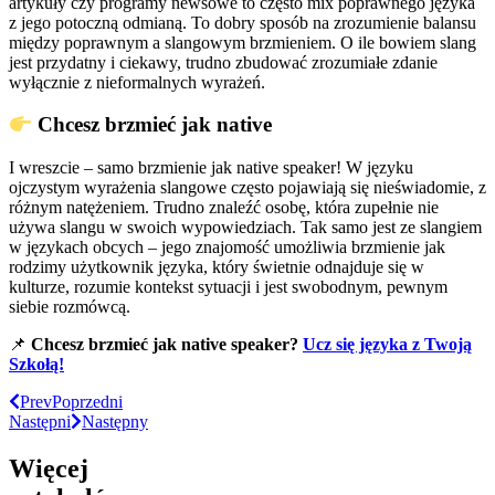
artykuły czy programy newsowe to często mix poprawnego języka
z jego potoczną odmianą. To dobry sposób na zrozumienie balansu
między poprawnym a slangowym brzmieniem. O ile bowiem slang
jest przydatny i ciekawy, trudno zbudować zrozumiałe zdanie
wyłącznie z nieformalnych wyrażeń.
Chcesz brzmieć jak native
I wreszcie – samo brzmienie jak native speaker! W języku
ojczystym wyrażenia slangowe często pojawiają się nieświadomie, z
różnym natężeniem. Trudno znaleźć osobę, która zupełnie nie
używa slangu w swoich wypowiedziach. Tak samo jest ze slangiem
w językach obcych – jego znajomość umożliwia brzmienie jak
rodzimy użytkownik języka, który świetnie odnajduje się w
kulturze, rozumie kontekst sytuacji i jest swobodnym, pewnym
siebie rozmówcą.
📌
Chcesz brzmieć jak native speaker?
Ucz się języka z Twoją
Szkołą!
Prev
Poprzedni
Następni
Następny
Więcej