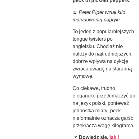
peck of pickled peppers.
📖
Peter Piper wziął kilo
marynowanej papryki.
To jeden z popularniejszych
tongue twisters po
angielsku. Chociaż nie
należy do najtrudniejszych,
dobrze wpływa na dykcję i
zwraca uwagę na staranną
wymowę.
Co ciekawe, trudno
elegancko przetłumaczyć go
na język polski, ponieważ
jednostka miary „peck”
nieformalnie oznacza garść i
przekracza wagę kilograma.
📌
Dowiedz się,
jak i