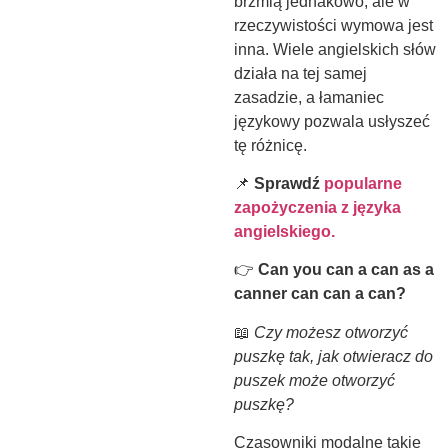
brzmią jednakowo, ale w
rzeczywistości wymowa jest
inna. Wiele angielskich słów
działa na tej samej
zasadzie, a łamaniec
językowy pozwala usłyszeć
tę różnicę.
📌
Sprawdź
popularne
zapożyczenia z języka
angielskiego.
👉
Can you can a can as a
canner can can a can?
📖
Czy możesz otworzyć
puszkę tak, jak otwieracz do
puszek może otworzyć
puszkę?
Czasowniki modalne takie