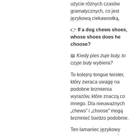
użycie różnych czasów
gramatycznych, co jest
językową ciekawostką.
👉
If a dog chews shoes,
whose shoes does he
choose?
📖
Kiedy pies żuje buty, to
czyje buty wybiera?
To kolejny tongue twister,
który zwraca uwagę na
podobne brzmienia
wyrazów, które znaczą co
innego. Dla nieuważnych
„chews” i „choose” mogą
brzmnieć bardzo podobnie.
Ten łamaniec językowy