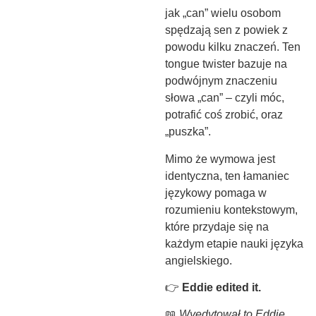
jak „can” wielu osobom
spędzają sen z powiek z
powodu kilku znaczeń. Ten
tongue twister bazuje na
podwójnym znaczeniu
słowa „can” – czyli móc,
potrafić coś zrobić, oraz
„puszka”.
Mimo że wymowa jest
identyczna, ten łamaniec
językowy pomaga w
rozumieniu kontekstowym,
które przydaje się na
każdym etapie nauki języka
angielskiego.
👉
Eddie edited it.
📖
Wyedytował to Eddie.