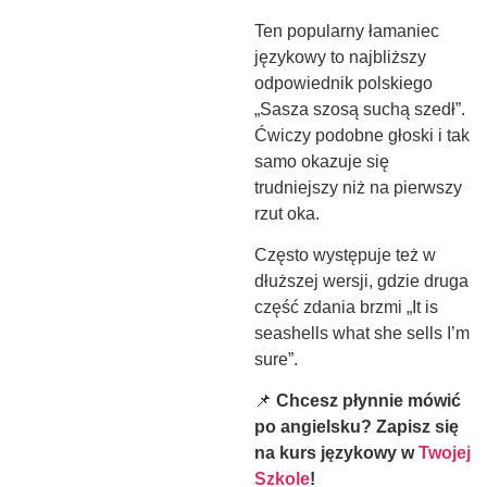
Ten popularny łamaniec
językowy to najbliższy
odpowiednik polskiego
„Sasza szosą suchą szedł”.
Ćwiczy podobne głoski i tak
samo okazuje się
trudniejszy niż na pierwszy
rzut oka.
Często występuje też w
dłuższej wersji, gdzie druga
część zdania brzmi „It is
seashells what she sells I’m
sure”.
📌
Chcesz płynnie mówić
po angielsku? Zapisz się
na kurs językowy w
Twojej
Szkole
!