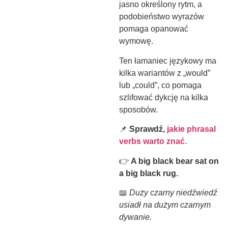
jasno określony rytm, a
podobieństwo wyrazów
pomaga opanować
wymowę.
Ten łamaniec językowy ma
kilka wariantów z „would”
lub „could”, co pomaga
szlifować dykcję na kilka
sposobów.
📌
Sprawdź,
jakie phrasal
verbs warto znać.
👉
A big black bear sat on
a big black rug.
📖
Duży czarny niedźwiedź
usiadł na dużym czarnym
dywanie.