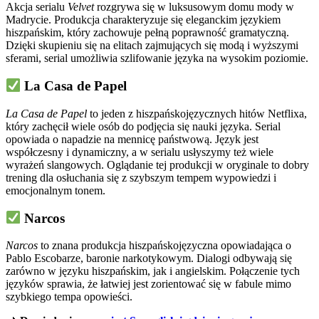
Akcja serialu
Velvet
rozgrywa się w luksusowym domu mody w
Madrycie. Produkcja charakteryzuje się eleganckim językiem
hiszpańskim, który zachowuje pełną poprawność gramatyczną.
Dzięki skupieniu się na elitach zajmujących się modą i wyższymi
sferami, serial umożliwia szlifowanie języka na wysokim poziomie.
La Casa de Papel
La Casa de Papel
to jeden z hiszpańskojęzycznych hitów Netflixa,
który zachęcił wiele osób do podjęcia się nauki języka. Serial
opowiada o napadzie na mennicę państwową. Język jest
współczesny i dynamiczny, a w serialu usłyszymy też wiele
wyrażeń slangowych. Oglądanie tej produkcji w oryginale to dobry
trening dla osłuchania się z szybszym tempem wypowiedzi i
emocjonalnym tonem.
Narcos
Narcos
to znana produkcja hiszpańskojęzyczna opowiadająca o
Pablo Escobarze, baronie narkotykowym. Dialogi odbywają się
zarówno w języku hiszpańskim, jak i angielskim. Połączenie tych
języków sprawia, że łatwiej jest zorientować się w fabule mimo
szybkiego tempa opowieści.