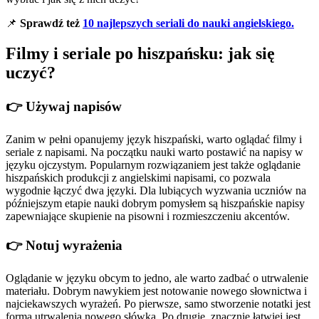
📌
Sprawdź też
10 najlepszych seriali do nauki angielskiego.
Filmy i seriale po hiszpańsku: jak się
uczyć?
👉 Używaj napisów
Zanim w pełni opanujemy język hiszpański, warto oglądać filmy i
seriale z napisami. Na początku nauki warto postawić na napisy w
języku ojczystym. Popularnym rozwiązaniem jest także oglądanie
hiszpańskich produkcji z angielskimi napisami, co pozwala
wygodnie łączyć dwa języki. Dla lubiących wyzwania uczniów na
późniejszym etapie nauki dobrym pomysłem są hiszpańskie napisy
zapewniające skupienie na pisowni i rozmieszczeniu akcentów.
👉 Notuj wyrażenia
Oglądanie w języku obcym to jedno, ale warto zadbać o utrwalenie
materiału. Dobrym nawykiem jest notowanie nowego słownictwa i
najciekawszych wyrażeń. Po pierwsze, samo stworzenie notatki jest
formą utrwalenia nowego słówka. Po drugie, znacznie łatwiej jest