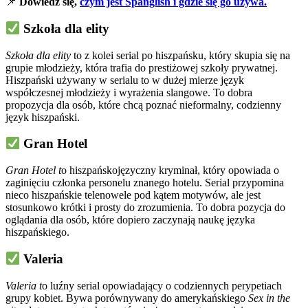
📌
Dowiedz się,
czym jest Spanglish i gdzie się go używa.
Szkoła dla elity
Szkoła dla elity
to z kolei serial po hiszpańsku, który skupia się na
grupie młodzieży, która trafia do prestiżowej szkoły prywatnej.
Hiszpański używany w serialu to w dużej mierze język
współczesnej młodzieży i wyrażenia slangowe. To dobra
propozycja dla osób, które chcą poznać nieformalny, codzienny
język hiszpański.
Gran Hotel
Gran Hotel t
o hiszpańskojęzyczny kryminał, który opowiada o
zaginięciu członka personelu znanego hotelu. Serial przypomina
nieco hiszpańskie telenowele pod kątem motywów, ale jest
stosunkowo krótki i prosty do zrozumienia. To dobra pozycja do
oglądania dla osób, które dopiero zaczynają naukę języka
hiszpańskiego.
Valeria
Valeria t
o luźny serial opowiadający o codziennych perypetiach
grupy kobiet. Bywa porównywany do amerykańskiego
Sex in the