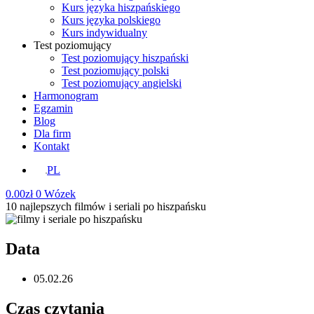
Kurs języka hiszpańskiego
Kurs języka polskiego
Kurs indywidualny
Test poziomujący
Test poziomujący hiszpański
Test poziomujący polski
Test poziomujący angielski
Harmonogram
Egzamin
Blog
Dla firm
Kontakt
PL
0.00
zł
0
Wózek
10 najlepszych filmów i seriali po hiszpańsku
Data
05.02.26
Czas czytania