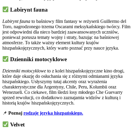
Labirynt fauna
Labirynt fauna
to baśniowy film fantasy w reżyserii Guillermo del
Toro, nagrodzonego trzema Oscarami meksykańskiego twórcy. Film
jest odpowiedni dla nieco bardziej zaawansowanych uczniów,
ponieważ porusza tematy wojny i straty, bazując na baśniowej
atmosferze. To także ważny element kultury krajów
hiszpańskojęzycznych, który warto poznać przy nauce języka.
Dzienniki motocyklowe
Dzienniki motocyklowe
to z kolei hiszpańskojęzyczne kino drogi,
które daje okazję do osłuchania się z różnymi odmianami języka
hiszpańskiego. Usłyszymy tutaj akcenty oraz wyrażenia
charakterystyczne dla Argentyny, Chile, Peru, Kolumbii oraz
Wenezueli. Co ciekawe, film śledzi losy młodego Che Guevarry
sprzed rewolucji, co dodatkowo zaznajamia widzów z kulturą i
historią krajów hiszpańskojęzycznych.
📌
Poznaj
rodzaje języka hiszpańskiego.
Velvet