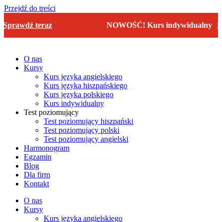
Przejdź do treści
awdź teraz
NOWOŚĆ! Kurs indywidualny
Spraw
O nas
Kursy
Kurs języka angielskiego
Kurs języka hiszpańskiego
Kurs języka polskiego
Kurs indywidualny
Test poziomujący
Test poziomujący hiszpański
Test poziomujący polski
Test poziomujący angielski
Harmonogram
Egzamin
Blog
Dla firm
Kontakt
O nas
Kursy
Kurs języka angielskiego