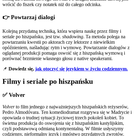
wrócić do fiszek czy notatek niż do całego odcinka.
👉 Powtarzaj dialogi
Kolejną przydatną techniką, która wspiera naukę przez filmy i
seriale po hiszpańsku, jest tzw.
shadowing
. Ta metoda polega na
powtarzaniu kwestii po aktorach czy lektorze z niewielkim
opóźnieniem, naśladując rytm i wymowę. Powtarzanie dialogów z
oglądanej produkcji pomaga oswoić się z hiszpańską wymową i
porównać brzmienie własnego głosu z native speakerami.
📌
Dowiedz się,
jak otoczyć się językiem w życiu codziennym.
Filmy i seriale po hiszpańsku
✅ Volver
Volver
to film jednego z najważniejszych hiszpańskich reżyserów,
Pedro Almodóvara. Ten komediodramat rozgrywa się w Madrycie i
opowiada o trudnej sytuacji życiowej trzech pokoleń kobiet. To
świetna produkcja do oswojenia się z hiszpańskim kastylijskim,
czyli podstawową odmianą kontynentalną. W filmie usłyszymy
codzienny, nieformalny język i mnóstwo przydatnych zwrotów.