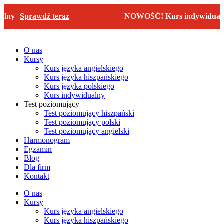
Przejdź
lny
Sprawdź teraz
NOWOŚĆ! Kurs indywidualn
do
treści
O nas
Kursy
Kurs języka angielskiego
Kurs języka hiszpańskiego
Kurs języka polskiego
Kurs indywidualny
Test poziomujący
Test poziomujący hiszpański
Test poziomujący polski
Test poziomujący angielski
Harmonogram
Egzamin
Blog
Dla firm
Kontakt
O nas
Kursy
Kurs języka angielskiego
Kurs języka hiszpańskiego