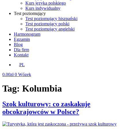
Kurs języka polskiego
Kurs indywidualny
Test poziomujący
Test poziomujący hiszpański
Test poziomujący polski
Test poziomujący angielski
Harmonogram
Egzamin
Blog
Dla firm
Kontakt
PL
0.00
zł
0
Wózek
Tag:
Kolumbia
Szok kulturowy: co zaskakuje
obcokrajowców w Polsce?