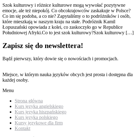
Szok kulturowy i różnice kulturowe mogą wywołać pozytywne
emocje, ale też niepokój. Co obcokrajowców zaskakuje w Polsce?
Co im się podoba, a co nie? Zapytaliśmy o to podróżników i osób,
które mieszkają w naszym kraju na stałe. Podróżnik Kamil
Łopuszański opowiada z kolei, co zaskoczyło go w Republice
Południowej Afryki.Co to jest szok kulturowy?Szok kulturowy […]
Zapisz się do newslettera!
Bądź pierwszy, który dowie się o nowościach i promocjach.
Miejsce, w którym nauka języków obcych jest prosta i dostępna dla
każdej osoby.
Menu
Strona główna
Kurs języka angielskiego
Kurs języka hiszpańskiego
Kurs języka polskiego
Kursy językowe dla firm
Kontakt