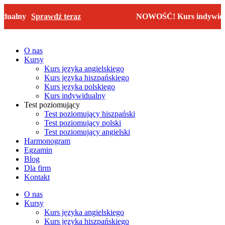
Przejdź
ualny
Sprawdź teraz
NOWOŚĆ! Kurs indywidu
do
treści
O nas
Kursy
Kurs języka angielskiego
Kurs języka hiszpańskiego
Kurs języka polskiego
Kurs indywidualny
Test poziomujący
Test poziomujący hiszpański
Test poziomujący polski
Test poziomujący angielski
Harmonogram
Egzamin
Blog
Dla firm
Kontakt
O nas
Kursy
Kurs języka angielskiego
Kurs języka hiszpańskiego