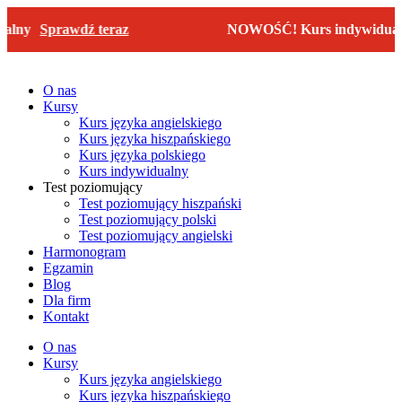
Przejdź
lny
Sprawdź teraz
NOWOŚĆ! Kurs indywidualn
do
treści
O nas
Kursy
Kurs języka angielskiego
Kurs języka hiszpańskiego
Kurs języka polskiego
Kurs indywidualny
Test poziomujący
Test poziomujący hiszpański
Test poziomujący polski
Test poziomujący angielski
Harmonogram
Egzamin
Blog
Dla firm
Kontakt
O nas
Kursy
Kurs języka angielskiego
Kurs języka hiszpańskiego