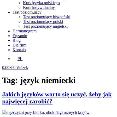
Kurs języka polskiego
Kurs indywidualny
Test poziomujący
Test poziomujący hiszpański
Test poziomujący polski
Test poziomujący angielski
Harmonogram
Egzamin
Blog
Dla firm
Kontakt
PL
0.00
zł
0
Wózek
Tag:
język niemiecki
Jakich języków warto się uczyć, żeby jak
najwięcej zarobić?