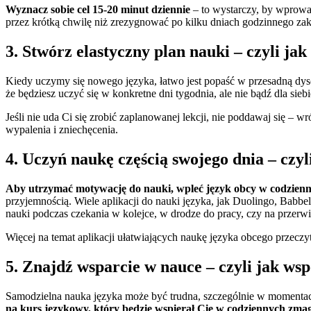
Wyznacz sobie cel 15-20 minut dziennie
– to wystarczy, by wprowa
przez krótką chwilę niż zrezygnować po kilku dniach godzinnego za
3. Stwórz elastyczny plan nauki – czyli jak
Kiedy uczymy się nowego języka, łatwo jest popaść w przesadną dys
że będziesz uczyć się w konkretne dni tygodnia, ale nie bądź dla sieb
Jeśli nie uda Ci się zrobić zaplanowanej lekcji, nie poddawaj się –
wypalenia i zniechęcenia.
4. Uczyń naukę częścią swojego dnia – czyl
Aby utrzymać motywację do nauki, wpleć język obcy w codzienne
przyjemnością. Wiele aplikacji do nauki języka, jak Duolingo, Babb
nauki podczas czekania w kolejce, w drodze do pracy, czy na przerwi
Więcej na temat aplikacji ułatwiających naukę języka obcego przec
5. Znajdź wsparcie w nauce – czyli jak ws
Samodzielna nauka języka może być trudna, szczególnie w momentac
na kurs językowy, który będzie wspierał Cię w codziennych zma