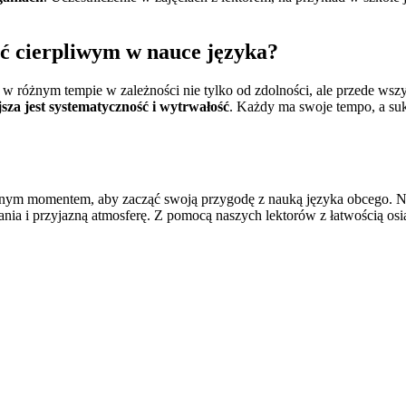
yć cierpliwym w nauce języka?
 w różnym tempie w zależności nie tylko od zdolności, ale przede w
sza jest systematyczność i wytrwałość
. Każdy ma swoje tempo, a suk
ealnym momentem, aby zacząć swoją przygodę z nauką języka obcego. Na
nia i przyjazną atmosferę. Z pomocą naszych lektorów z łatwością os