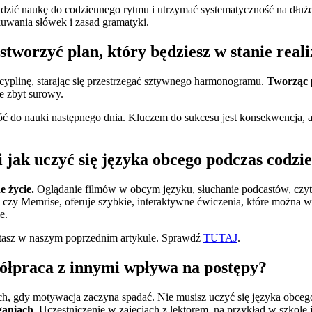
dzić naukę do codziennego rytmu i utrzymać systematyczność na dłuż
kuwania słówek i zasad gramatyki.
 stworzyć plan, który będziesz w stanie rea
cyplinę, starając się przestrzegać sztywnego harmonogramu.
Tworząc p
ie zbyt surowy.
 wróć do nauki następnego dnia. Kluczem do sukcesu jest konsekwencja, 
i jak uczyć się języka obcego podczas codz
 życie.
Oglądanie filmów w obcym języku, słuchanie podcastów, czyta
el czy Memrise, oferuje szybkie, interaktywne ćwiczenia, które możn
e.
zytasz w naszym poprzednim artykule. Sprawdź
TUTAJ
.
półpraca z innymi wpływa na postępy?
h, gdy motywacja zaczyna spadać. Nie musisz uczyć się języka obce
ganiach
. Uczestniczenie w zajęciach z lektorem, na przykład w szkole