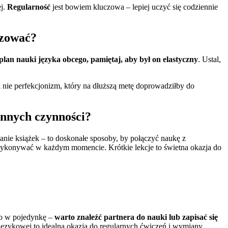
ej.
Regularność
jest bowiem kluczowa – lepiej uczyć się codziennie
lizować?
lan nauki języka obcego, pamiętaj, aby był on elastyczny
. Ustal,
a nie perfekcjonizm, który na dłuższą metę doprowadziłby do
iennych czynności?
nie książek – to doskonałe sposoby, by połączyć naukę z
a wykonywać w każdym momencie. Krótkie lekcje to świetna okazja do
go w pojedynkę –
warto znaleźć partnera do nauki lub zapisać się
 językowej to idealna okazja do regularnych ćwiczeń i wymiany