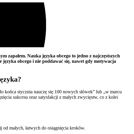
nym zapałem. Nauka języka obcego to jedno z najczęstszych
e języka obcego i nie poddawać się, nawet gdy motywacja
języka?
do końca stycznia nauczę się 100 nowych słówek” lub „w marcu
ęcia sukcesu oraz satysfakcji z małych zwycięstw, co z kolei
ij od małych, łatwych do osiągnięcia kroków.