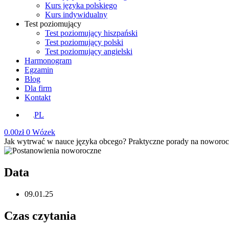
Kurs języka polskiego
Kurs indywidualny
Test poziomujący
Test poziomujący hiszpański
Test poziomujący polski
Test poziomujący angielski
Harmonogram
Egzamin
Blog
Dla firm
Kontakt
PL
0.00
zł
0
Wózek
Jak wytrwać w nauce języka obcego? Praktyczne porady na noworoc
Data
09.01.25
Czas czytania