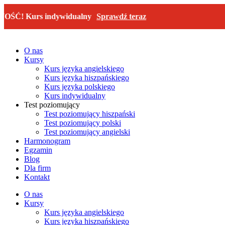
Przejdź
Kurs indywidualny
Sprawdź teraz
NO
do
treści
O nas
Kursy
Kurs języka angielskiego
Kurs języka hiszpańskiego
Kurs języka polskiego
Kurs indywidualny
Test poziomujący
Test poziomujący hiszpański
Test poziomujący polski
Test poziomujący angielski
Harmonogram
Egzamin
Blog
Dla firm
Kontakt
O nas
Kursy
Kurs języka angielskiego
Kurs języka hiszpańskiego