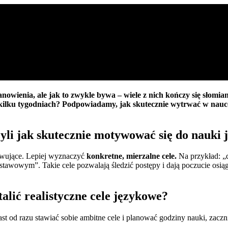
owienia, ale jak to zwykle bywa – wiele z nich kończy się słomia
o kilku tygodniach? Podpowiadamy, jak skutecznie wytrwać w nauc
yli jak skutecznie motywować się do nauki 
tywujące. Lepiej wyznaczyć
konkretne, mierzalne cele.
Na przykład: „
awowym”. Takie cele pozwalają śledzić postępy i dają poczucie osiągni
talić realistyczne cele językowe?
t od razu stawiać sobie ambitne cele i planować godziny nauki, zaczn