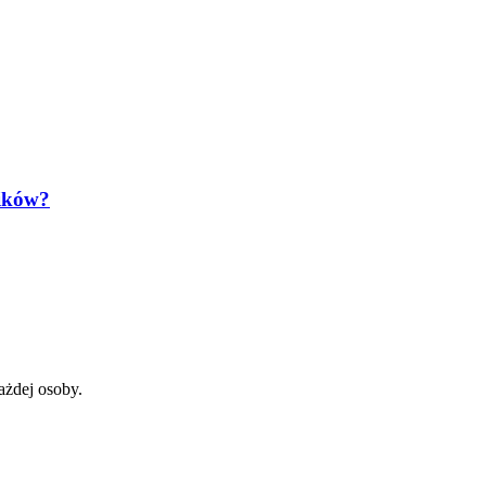
lików?
ażdej osoby.