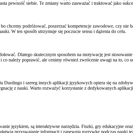
rasta pewność siebie. Te zmiany warto zauważać i traktować jako suk
w, bo chcemy podróżować, poszerzać kompetencje zawodowe, czy nie 
nauki. W ten sposób utrzymuje się poczucie sensu i dążenia do celu.
 i zdołować. Dlatego skutecznym sposobem na motywację jest stosowani
 i co należy poprawić, ale cenimy również zwrócenie uwagi na to, co u
 Duolingo i szereg innych aplikacji językowych opiera się na zdobyw
ezygnację z nauki. Warto rozważyć korzystanie z dedykowanych aplika
e językiem, są interaktywne narzędzia. Fiszki, gry edukacyjne oraz 
 ułatwia przyswajanie informacji i zapewnia rozrywkę podczas nauki j