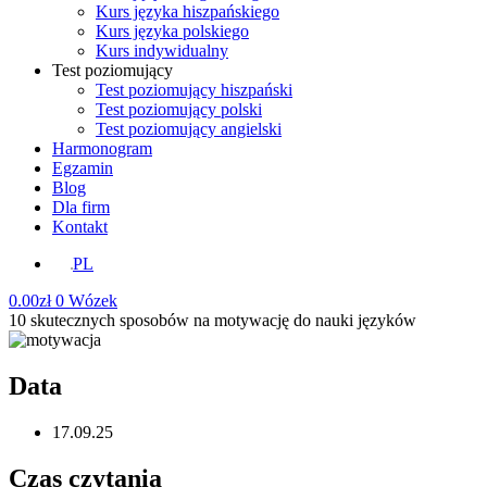
Kurs języka hiszpańskiego
Kurs języka polskiego
Kurs indywidualny
Test poziomujący
Test poziomujący hiszpański
Test poziomujący polski
Test poziomujący angielski
Harmonogram
Egzamin
Blog
Dla firm
Kontakt
PL
0.00
zł
0
Wózek
10 skutecznych sposobów na motywację do nauki języków
Data
17.09.25
Czas czytania