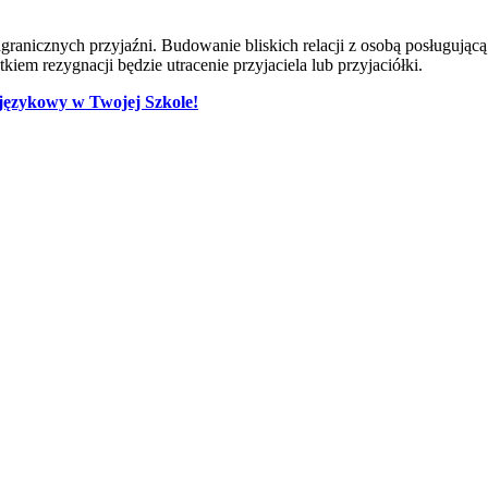
ranicznych przyjaźni. Budowanie bliskich relacji z osobą posługując
iem rezygnacji będzie utracenie przyjaciela lub przyjaciółki.
s językowy w Twojej Szkole!