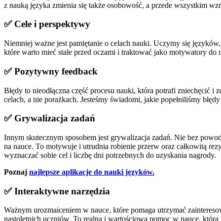
z nauką języka zmienia się także osobowość, a przede wszystkim wz
✅ Cele i perspektywy
Niemniej ważne jest pamiętanie o celach nauki. Uczymy się językó
które warto mieć stale przed oczami i traktować jako motywatory do 
✅ Pozytywny feedback
Błędy to nieodłączna część procesu nauki, która potrafi zniechęcić
celach, a nie porażkach. Jesteśmy świadomi, jakie popełniliśmy błędy
✅ Grywalizacja zadań
Innym skutecznym sposobem jest grywalizacja zadań. Nie bez powodu
na nauce. To motywuje i utrudnia robienie przerw oraz całkowitą r
wyznaczać sobie cel i liczbę dni potrzebnych do uzyskania nagrody.
Poznaj
najlepsze aplikacje do nauki języków.
✅ Interaktywne narzędzia
Ważnym urozmaiceniem w nauce, które pomaga utrzymać zainteresowani
nastoletnich uczniów. To realna i wartościowa pomoc w nauce, która