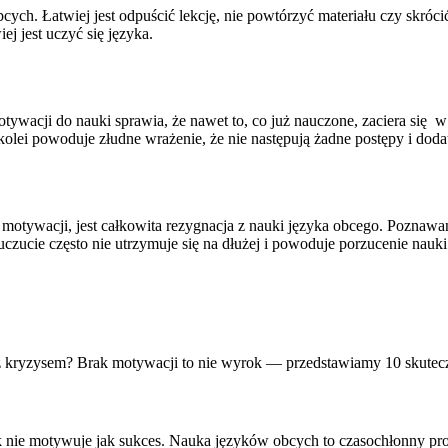
cych. Łatwiej jest odpuścić lekcję, nie powtórzyć materiału czy skr
ej jest uczyć się języka.
wacji do nauki sprawia, że nawet to, co już nauczone, zaciera się w
 kolei powoduje złudne wrażenie, że nie następują żadne postępy i d
otywacji, jest całkowita rezygnacja z nauki języka obcego. Poznawan
ucie często nie utrzymuje się na dłużej i powoduje porzucenie nauki
bie z kryzysem? Brak motywacji to nie wyrok — przedstawiamy 10 skut
 nie motywuje jak sukces. Nauka języków obcych to czasochłonny proc