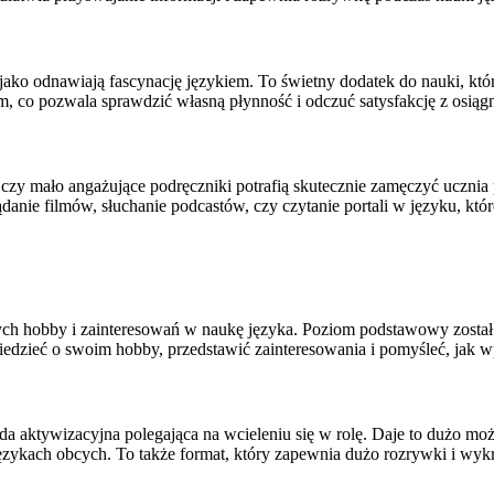
ejako odnawiają fascynację językiem. To świetny dodatek do nauki, k
m, co pozwala sprawdzić własną płynność i odczuć satysfakcję z osią
czy mało angażujące podręczniki potrafią skutecznie zamęczyć ucznia
nie filmów, słuchanie podcastów, czy czytanie portali w języku, które
 hobby i zainteresowań w naukę języka. Poziom podstawowy został j
iedzieć o swoim hobby, przedstawić zainteresowania i pomyśleć, jak
da aktywizacyjna polegająca na wcieleniu się w rolę. Daje to dużo 
językach obcych. To także format, który zapewnia dużo rozrywki i wy