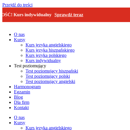
Przejdź do treści
rs indywidualny
Sprawdź teraz
NOW
O nas
Kursy
Kurs języka angielskiego
Kurs języka hiszpańskiego
Kurs języka polskiego
Kurs indywidualny
Test poziomujący
Test poziomujący hiszpański
Test poziomujący polski
Test poziomujący angielski
Harmonogram
Egzamin
Blog
Dla firm
Kontakt
O nas
Kursy
Kurs języka angielskiego