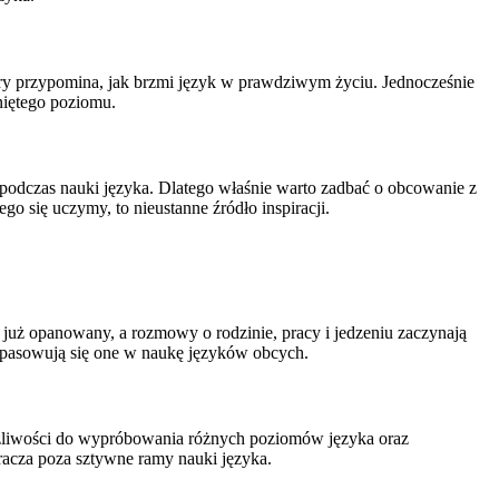
tóry przypomina, jak brzmi język w prawdziwym życiu. Jednocześnie
gniętego poziomu.
 podczas nauki języka. Dlatego właśnie warto zadbać o obcowanie z
go się uczymy, to nieustanne źródło inspiracji.
uż opanowany, a rozmowy o rodzinie, pracy i jedzeniu zaczynają
 wpasowują się one w naukę języków obcych.
możliwości do wypróbowania różnych poziomów języka oraz
kracza poza sztywne ramy nauki języka.