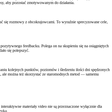
cesy, aby pozostać zmotywowanym do działania.
bać się rozmowy z obcokrajowcami. To wyraźnie sprecyzowane cele,
e pozytywnego feedbacku. Polega on na skupieniu się na osiągniętych
dało się polepszyć.
aniu kolejnych punktów, poziomów i śledzeniu ilości dni spędzonych
cji, ale można też skorzystać ze staromodnych metod — samemu
interaktywne materiały video nie są przeznaczone wyłącznie dla
ęzyka.