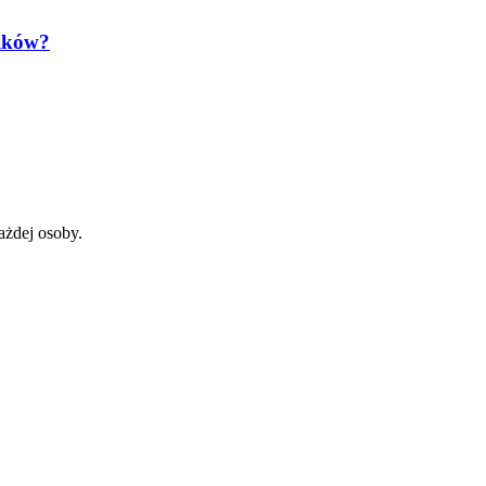
lików?
ażdej osoby.