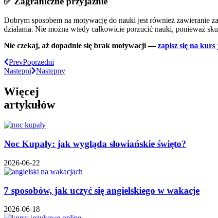
✅ Zagraniczne przyjaźnie
Dobrym sposobem na motywację do nauki jest również zawieranie zag
działania. Nie można wtedy całkowicie porzucić nauki, ponieważ skutk
Nie czekaj, aż dopadnie się brak motywacji —
zapisz się na kur
Prev
Poprzedni
Następni
Następny
Więcej
artykułów
Noc Kupały: jak wygląda słowiańskie święto?
2026-06-22
7 sposobów, jak uczyć się angielskiego w wakacje
2026-06-18