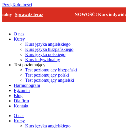
Przejdź do treści
alny
Sprawdź teraz
NOWOŚĆ! Kurs indywidual
O nas
Kursy
Kurs języka angielskiego
Kurs języka hiszpańskiego
Kurs języka polskiego
Kurs indywidualny
Test poziomujący
Test poziomujący hiszpański
Test poziomujący polski
Test poziomujący angielski
Harmonogram
Egzamin
Blog
Dla firm
Kontakt
O nas
Kursy
Kurs języka angielskiego