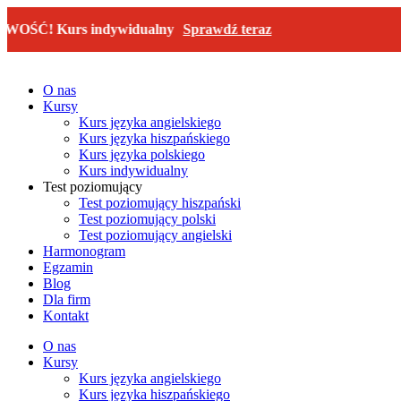
Przejdź
 Kurs indywidualny
Sprawdź teraz
do
treści
O nas
Kursy
Kurs języka angielskiego
Kurs języka hiszpańskiego
Kurs języka polskiego
Kurs indywidualny
Test poziomujący
Test poziomujący hiszpański
Test poziomujący polski
Test poziomujący angielski
Harmonogram
Egzamin
Blog
Dla firm
Kontakt
O nas
Kursy
Kurs języka angielskiego
Kurs języka hiszpańskiego