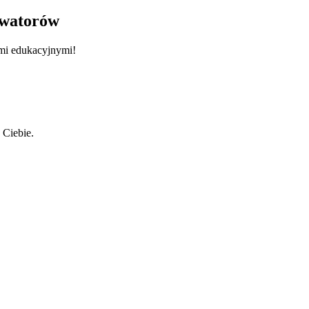
rwatorów
ami edukacyjnymi!
 Ciebie.