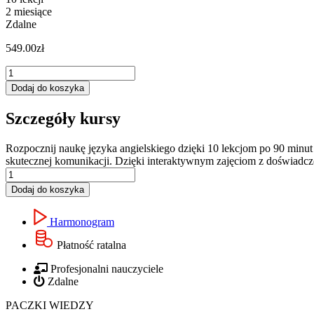
2 miesiące
Zdalne
549.00
zł
ilość
JĘZYK
Dodaj do koszyka
ANGIELSKI
-
Szczegóły kursy
MINI
KURS
B1-
Rozpocznij naukę języka angielskiego dzięki 10 lekcjom po 90 minu
B2
skutecznej komunikacji. Dzięki interaktywnym zajęciom z doświadczo
ilość
JĘZYK
Dodaj do koszyka
ANGIELSKI
-
Harmonogram
MINI
KURS
Płatność ratalna
B1-
B2
Profesjonalni nauczyciele
Zdalne
PACZKI WIEDZY