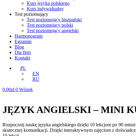
Kurs języka polskiego
Kurs indywidualny
Test poziomujący
Test poziomujący hiszpański
Test poziomujący polski
Test poziomujący angielski
Harmonogram
Egzamin
Blog
Dla firm
Kontakt
PL
EN
RU
0.00
zł
0
Wózek
JĘZYK ANGIELSKI – MINI K
Rozpocznij naukę języka angielskiego dzięki 10 lekcjom po 90 minu
skutecznej komunikacji. Dzięki interaktywnym zajęciom z doświadczo
10 lekcji