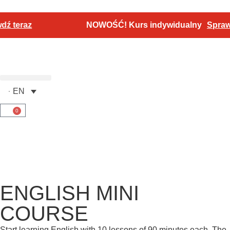
raz
NOWOŚĆ! Kurs indywidualny
Sprawdź te
EN
0
ENGLISH MINI
COURSE
Start learning English with 10 lessons of 90 minutes each. The