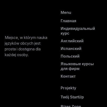
Menu
Главная
Индивидуальный
курс
Miejsce, w którym nauka
Английский
języków obcych jest
prosta i dostępna dla
Испанский
każdej osoby.
Польский
Языковые курсы
для фирм
Контакт
Projekty
Twój StartUp
Bizes Zone