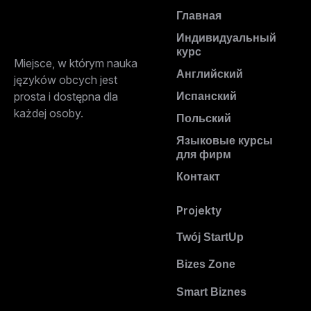
Главная
Индивидуальный
курс
Miejsce, w którym nauka
Английский
języków obcych jest
prosta i dostępna dla
Испанский
każdej osoby.
Польский
Языковые курсы
для фирм
Контакт
Projekty
Twój StartUp
Bizes Zone
Smart Biznes