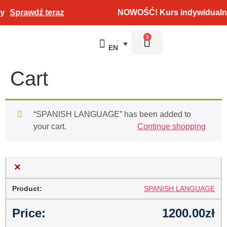
Sprawdź teraz
NOWOŚĆ! Kurs indywidualny
1
EN
Language courses
State Exam
Offer for companies
Cart
“SPANISH LANGUAGE” has been added to
your cart.
Continue shopping
×
SPANISH LANGUAGE
1200.00
zł