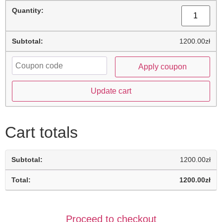
1200.00
zł
Apply coupon
Update cart
Cart totals
1200.00
zł
1200.00
zł
Proceed to checkout