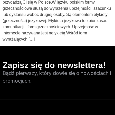
przydadzą Ci się w Polsce.W języku polskim formy
grzecznościowe służą do wyrażenia uprzejmości, szacunku
lub dystansu wobec drugiej osoby. Są elementem etykiety
(grzeczności) językowej. Etykieta językowa to zbiór zasad
komunikacji i form grzecznościowych. Uprzejmość w
internecie nazywana jest netykietą.Wśród form
wyrażających […]
Zapisz się do newslettera!
Bądź pierwszy, który dowie się o nowościach i
promocjach.